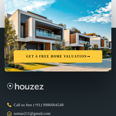
GET A FREE HOME VALUATION
Call us free (+91) 9986004548
somas211@gmail.com