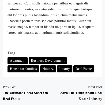
semper eu. Cum sociis natoque penatibus et magnis dis
parturient montes, nascetur ridiculus mus. Integer tristique
elit lobortis purus bibendum, quis dictum metus mattis.
Phasellus posuere felis sed eros porttitor mattis. Curabitur
massa magna, tempor in blandit id, porta in ligula. Aliquam
laoreet nisl massa, at interdum mauris sollicitudin et.
Tags
Apartment
Business Development
House for families
Houzez
Luxury
Real Estate
Prev Post
Next Post
The Ultimate Cheat Sheet On
Learn The Truth About Real
Real Estate
Estate Industry